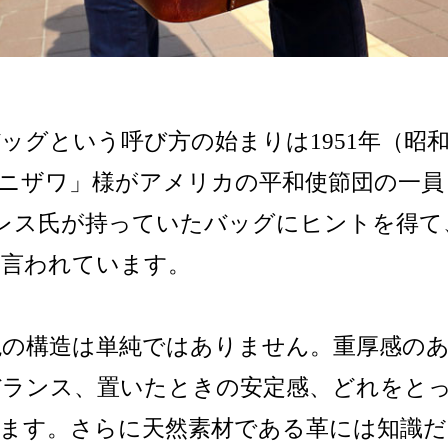
ッグという呼び方の始まりは1951年（昭和
ニザワ」様がアメリカの平和使節団の一員
レス氏が持っていたバッグにヒントを得て
と言われています。
鞄の構造は単純ではありません。重厚感の
バランス、置いたときの安定感、どれをと
します。さらに天然素材である革には知識