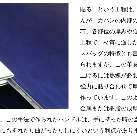
貼る、という工程は
んが、カバンの内部
芯、各部位の厚みや
工程で、材質に適し
スバッグの特徴とも
られますが、この革
上げるには熟練が必
強力に貼り合わせて
作っています。この
金属または樹脂の成
。この手法で作られたハンドルは、手に持った時の
も折れたり曲がったりしにくいという利点があります。